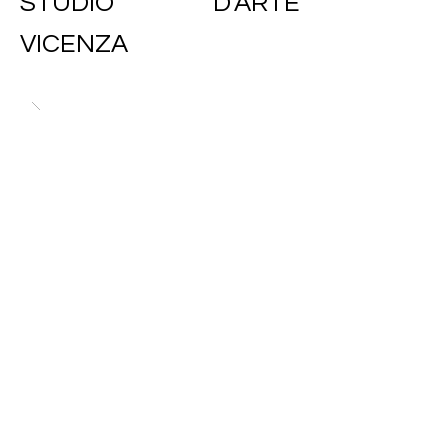
STUDIO D'ARTE
VICENZA
Proprietà di Concetta Guerrieri tutti i diritti riservati.
Ai sensi delle leggi vigenti, è vietata la riproduzione parziale o totale delle
immagini e dei testi contenuti nel presente portale senza autorizzazione