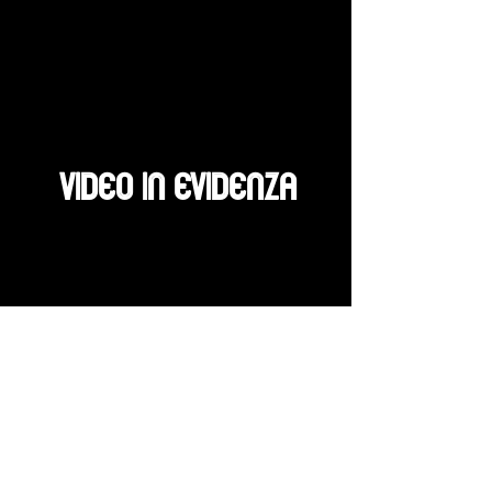
VIDEO IN EVIDENZA
In mostra al MACRO di Roma: La regola e l'emozione
1962-1973
,
in omaggio ai Maestri Francesco Guerrieri e Lia Drei. Project Room 1,
apertura al pubblico fino al 15 gennaio 2017.
Gabriele Simongini ne parla al
TG3 Lazio.